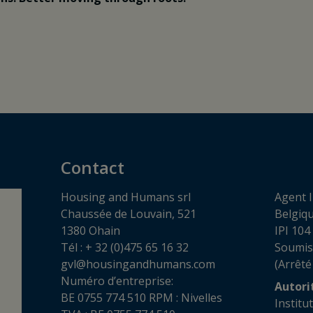
Contact
Housing and Humans srl
Agent I
Chaussée de Louvain, 521
Belgiq
1380 Ohain
IPI 104
Tél : + 32 (0)475 65 16 32
Soumis
gvl@housingandhumans.com
(Arrêté
Numéro d’entreprise:
Autori
BE 0755 774 510 RPM : Nivelles
Institu