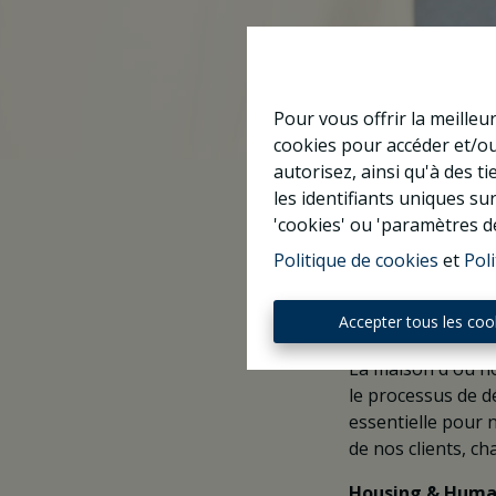
Pour vous offrir la meilleu
cookies pour accéder et/ou
autorisez, ainsi qu'à des 
Home is
les identifiants uniques su
'cookies' ou 'paramètres d
Politique de cookies
et
Poli
Accepter tous les coo
La maison d'où no
le processus de dé
essentielle pour 
de nos clients, ch
Housing & Human