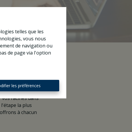
logies telles que les
chnologies, vous nous
rtement de navigation ou
ing.
bas de page via l'option
Cecelia Ahern
difier les préférences
 vos racines dans
l'étape la plus
 offrons à chacun