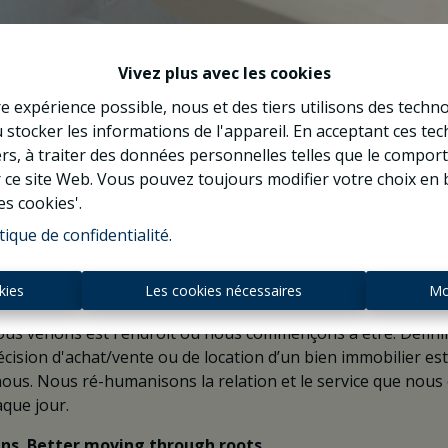
Vivez plus avec les cookies
re expérience possible, nous et des tiers utilisons des techno
 stocker les informations de l'appareil. En acceptant ces te
tiers, à traiter des données personnelles telles que le compo
 not a place... it's a feel
r ce site Web. Vous pouvez toujours modifier votre choix en 
es cookies'.
tique de confidentialité
.
kies
Les cookies nécessaires
Mo
us venons est l'endroit où nous commençons à être. Définir
cision d'achat/vente ou de location d’un bien immobilier est 
nous. Nous ré-humanisons la relation et le service que nous
aque jour.
s. Better moving through roots.